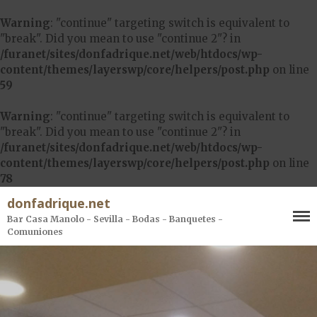
Warning
: "continue" targeting switch is equivalent to
"break". Did you mean to use "continue 2"? in
/furanet/sites/donfadrique.net/web/htdocs/wp-
content/themes/layerswp/core/helpers/post.php
on line
59
Warning
: "continue" targeting switch is equivalent to
"break". Did you mean to use "continue 2"? in
Nuestro bar
/furanet/sites/donfadrique.net/web/htdocs/wp-
content/themes/layerswp/core/helpers/post.php
on line
Menús
78
Carta de comida para
llevar
donfadrique.net
Bar Casa Manolo - Sevilla - Bodas - Banquetes -
Descargar carta
Comuniones
Contacto y Reservas